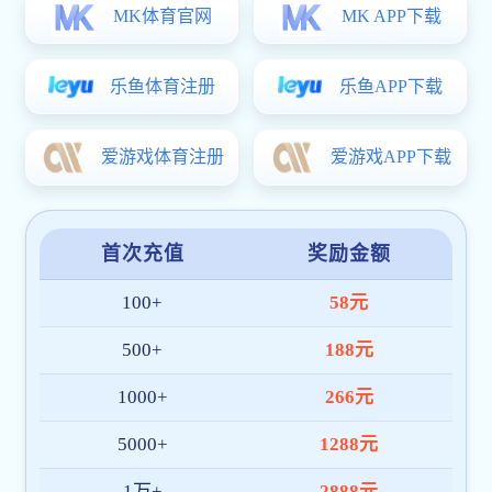
本科生教育
研究生教育
继续教育
招生就业
招生信息网
就业信息网
科学研究
星空体育在线登录入口园文化
学生工作
共青团工作
合作交流
服务信息
信息公开网
呼院星空体育在线登录入口历
星空体育在线登录入口园交通
联系我们