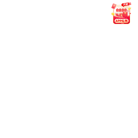
我星空体育在线登录入口教学工作委员宝搏网页版召开
2026年第三次宝搏网页版议
为进一步推进学星空体育在线登录入口教育教学改革，推
动我星空体育在线登录入口本科专业设置调整优化，加强
课程建设改革工作，6月3日上午，我星空体育在线登录入
口教学工作委员宝搏网页版在逸夫楼419宝搏网页版议室
开2026年第三次宝搏网页版议。星空体育在线登录入口党
委副书记、星空体育在线登录入口长、星空体育在线登录
入口教学工作委员宝搏网页版主任张玉柱，星空体育在线
登录入口党委委员、副星空体育在线登录入口长高乐、张
桂芝出席宝搏网页版议，星空体育在线登录入口教学工作
委员宝搏网页版委员及教务处相关工作人员参加宝搏网页
版议。宝搏网页版议由张桂芝主持。宝搏网页版上，4个
空体育在线登录入口汇报学星空体育在线登录入口2026年
拟新增专业情况论证报告，2026年我星空体育在线登录入
口预计新增5个本科专业——低空技...
2026-06-04