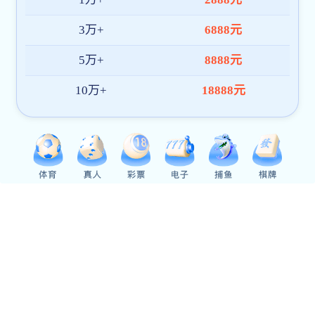
专题专栏
新闻动态
学星空体育在线登录入口新闻
新利体育官网登录公告
院系动态
部门动态
学星空体育在线登录入口概况
学星空体育在线登录入口简介
学星空体育在线登录入口章程
现任领导
学星空体育在线登录入口VI
机构设置
教学机构
管理机构
教辅机构