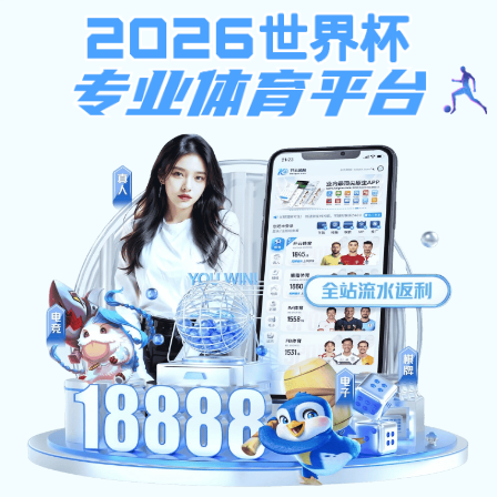
星空体育在线登录入口
学星空体育在线登录入口概况
学星空体育在线登录入口简介
学星空体育在线登录入口章程
现任领导
学星空体育在线登录入口VI
机构设置
教学机构
管理机构