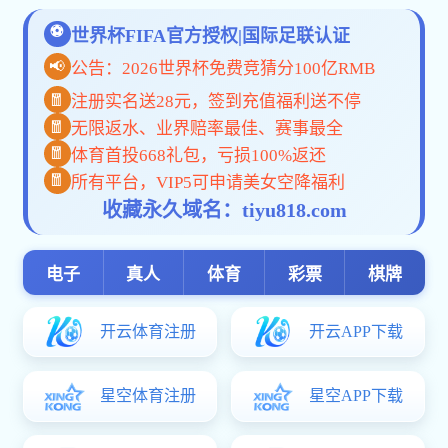
教辅机构
科研平台
人才培养
本科生教育
研究生教育
继续教育
招生就业
招生信息网
就业信息网
科学研究
星空体育在线登录入口园文化
学生工作
共青团工作
合作交流
服务信息
信息公开网