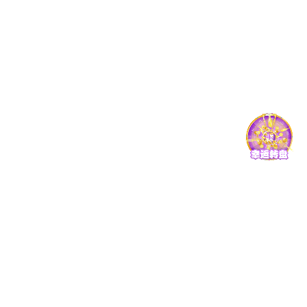
科研平台
人才培养
本科生教育
研究生教育
继续教育
招生就业
招生信息网
就业信息网
科学研究
星空体育在线登录入口园文化
学生工作
共青团工作
合作交流
服务信息
信息公开网
呼院星空体育在线登录入口历