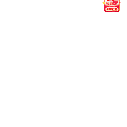
星空体育在线登录入口:新闻动态
学星空体育在线登录入口新闻
新利体育官网登录公告
院系动态
部门动态
星空体育在线登录入口:学星空体育在线登录入口新
当前位置：
首页
-
新闻动态
-
学星空体育在线登录入口新闻
正文