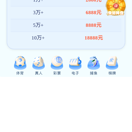
专题专栏
新闻动态
学星空体育在线登录入口新闻
新利体育官网登录公告
院系动态
部门动态
学星空体育在线登录入口概况
学星空体育在线登录入口简介
学星空体育在线登录入口章程
现任领导
学星空体育在线登录入口VI
机构设置
教学机构
管理机构
教辅机构