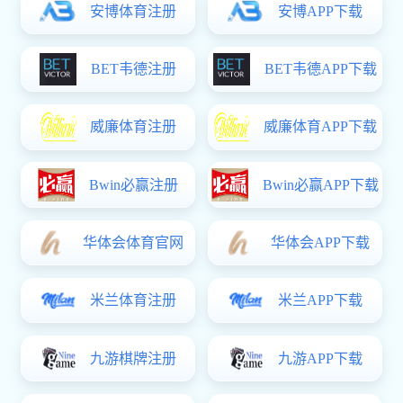
呼院星空体育在线登录入口历
星空体育在线登录入口园交通
联系我们
学星空体育在线登录入口概况
学星空体育在线登录入口简介
学星空体育在线登录入口章程
现任领导
学星空体育在线登录入口VI
学星空体育在线登录入口VI
星空体育在线登录入口歌
机构设置
教学机构
管理机构
教辅机构
科研平台
人才培养