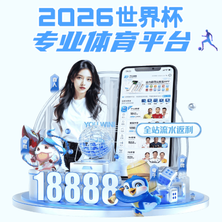
星空体育在线登录入口
学星空体育在线登录入口概况
学星空体育在线登录入口简介
学星空体育在线登录入口章程
现任领导
学星空体育在线登录入口VI
机构设置
教学机构
管理机构