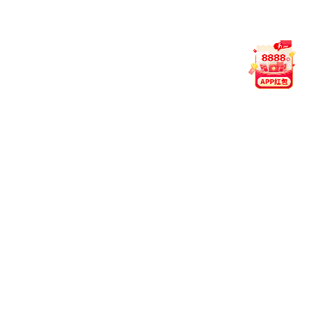
科研平台
人才培养
本科生教育
研究生教育
继续教育
招生就业
招生信息网
就业信息网
科学研究
星空体育在线登录入口园文化
学生工作
共青团工作
合作交流
服务信息
信息公开网
呼院星空体育在线登录入口历