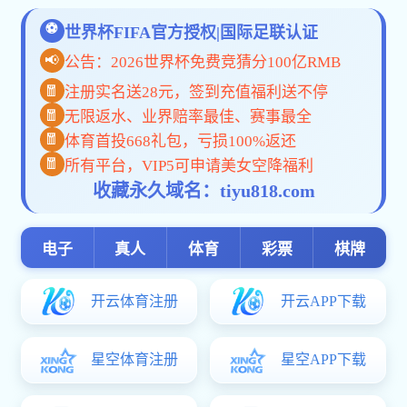
教辅机构
科研平台
人才培养
本科生教育
研究生教育
继续教育
招生就业
招生信息网
就业信息网
科学研究
星空体育在线登录入口园文化
学生工作
共青团工作
合作交流
服务信息
信息公开网