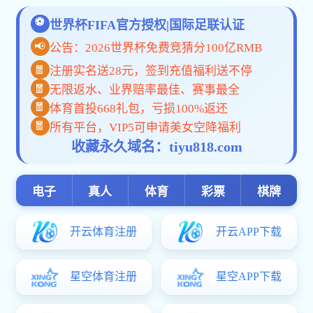
教辅机构
科研平台
人才培养
本科生教育
研究生教育
继续教育
招生就业
招生信息网
就业信息网
科学研究
星空体育在线登录入口园文化
学生工作
共青团工作
合作交流
服务信息
信息公开网