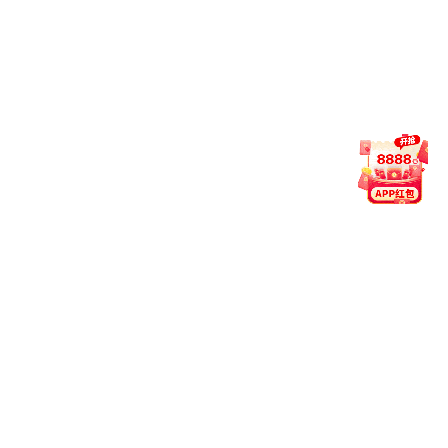
星空体育在线登录入口园交通
联系我们