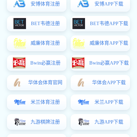
呼院星空体育在线登录入口历
星空体育在线登录入口园交通
联系我们
学星空体育在线登录入口概况
学星空体育在线登录入口简介
学星空体育在线登录入口章程
现任领导
学星空体育在线登录入口VI
学星空体育在线登录入口VI
星空体育在线登录入口歌
机构设置
教学机构
管理机构
教辅机构
科研平台
人才培养