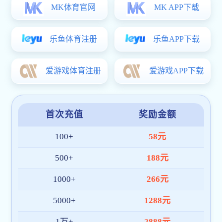
本科生教育
研究生教育
继续教育
招生就业
招生信息网
就业信息网
科学研究
星空体育在线登录入口园文化
学生工作
共青团工作
合作交流
服务信息
信息公开网
呼院星空体育在线登录入口历
星空体育在线登录入口园交通
联系我们