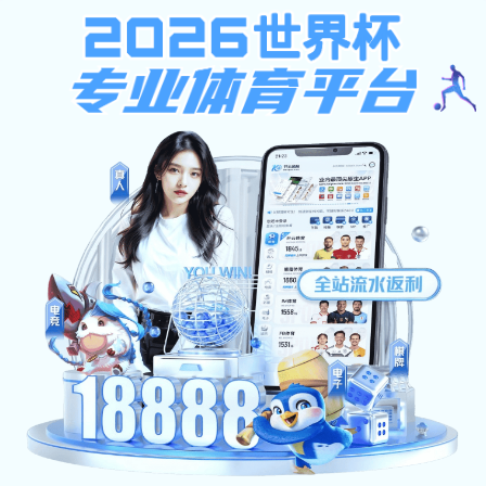
星空体育在线登录入口
学星空体育在线登录入口概况
学星空体育在线登录入口简介
学星空体育在线登录入口章程
现任领导
学星空体育在线登录入口VI
机构设置
教学机构
管理机构