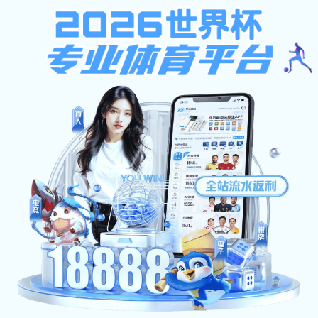
星空体育在线登录入口
学星空体育在线登录入口概况
学星空体育在线登录入口简介
学星空体育在线登录入口章程
现任领导
学星空体育在线登录入口VI
机构设置
教学机构
管理机构