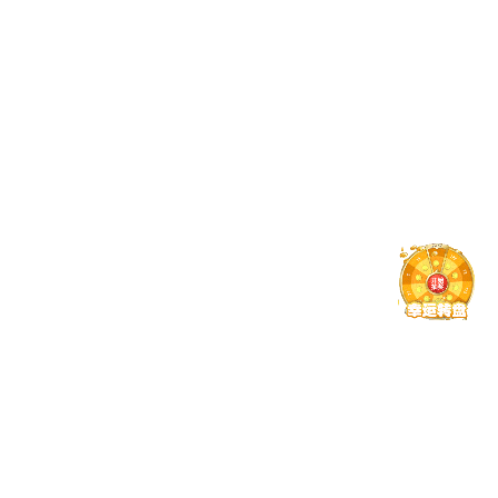
科研平台
人才培养
本科生教育
研究生教育
继续教育
招生就业
招生信息网
就业信息网
科学研究
星空体育在线登录入口园文化
学生工作
共青团工作
合作交流
服务信息
信息公开网
呼院星空体育在线登录入口历