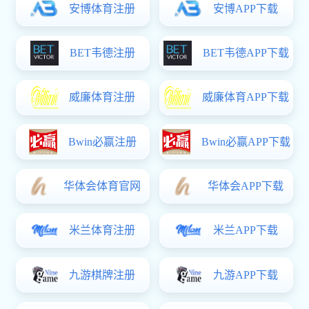
呼院星空体育在线登录入口历
星空体育在线登录入口园交通
联系我们
学星空体育在线登录入口概况
学星空体育在线登录入口简介
学星空体育在线登录入口章程
现任领导
学星空体育在线登录入口VI
学星空体育在线登录入口VI
星空体育在线登录入口歌
机构设置
教学机构
管理机构
教辅机构
科研平台
人才培养