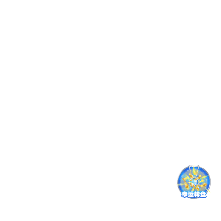
科研平台
人才培养
本科生教育
研究生教育
继续教育
招生就业
招生信息网
就业信息网
科学研究
星空体育在线登录入口园文化
学生工作
共青团工作
合作交流
服务信息
信息公开网
呼院星空体育在线登录入口历