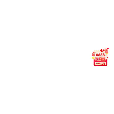
星空体育在线登录入口:新闻动态
学星空体育在线登录入口新闻
新利体育官网登录公告
院系动态
部门动态
星空体育在线登录入口:新利体育官网登录公告
当前位置：
首页
-
新闻动态
-
新利体育官网登录公告
- 正文
星空体育在线登录入口:关于全国大中小学生同上一