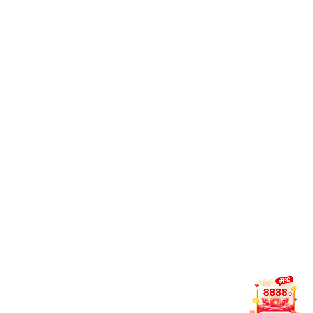
星空体育在线登录入口:新闻动态
学星空体育在线登录入口新闻
新利体育官网登录公告
院系动态
部门动态
星空体育在线登录入口:新利体育官网登录公告
当前位置：
首页
-
新闻动态
-
新利体育官网登录公告
- 正文
星空体育在线登录入口:2026年离退休教职工体检新