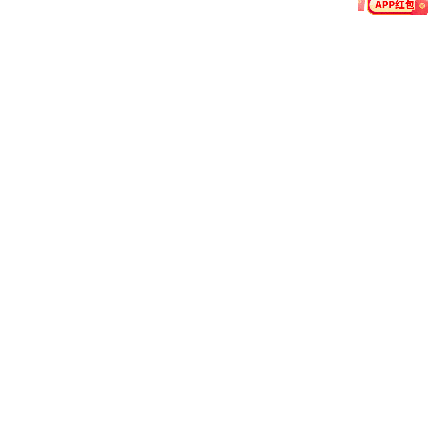
体育官网登录
来源：离退休工作处
发布时间：2026-06-09
点击数量：
离退休教职工：
为贯彻落实学星空体育在线登录入口对离退休教职
的关怀，切实保障离退休教职工的身心健康，根据对海
拉尔区实地考察情况，并结合2025年离退休教职工健康
体检反馈意见，2026年离退休教职工健康体检工作将由
呼伦贝尔市人民医院与呼伦贝尔爱心医院共同承担。请
离退休教职工根据个人情况，选择其中一家医院进行体
检（仅限选择一家进行体检，重复体检费用自理）。现
将具体事宜新利体育官网登录如下：
一、体检对象
截至2026年5月31日办理退休手续的离退休教职工。