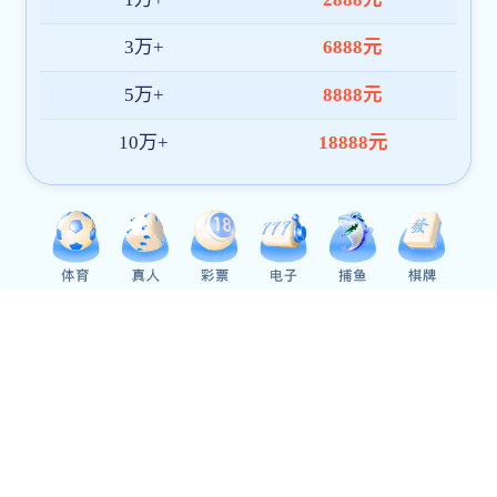
专题专栏
新闻动态
学星空体育在线登录入口新闻
新利体育官网登录公告
院系动态
部门动态
学星空体育在线登录入口概况
学星空体育在线登录入口简介
学星空体育在线登录入口章程
现任领导
学星空体育在线登录入口VI
机构设置
教学机构
管理机构
教辅机构