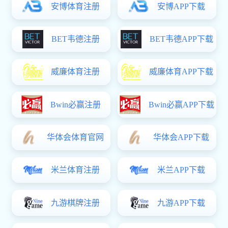
呼院星空体育在线登录入口历
星空体育在线登录入口园交通
联系我们
学星空体育在线登录入口概况
学星空体育在线登录入口简介
学星空体育在线登录入口章程
现任领导
学星空体育在线登录入口VI
学星空体育在线登录入口VI
星空体育在线登录入口歌
机构设置
教学机构
管理机构
教辅机构
科研平台
人才培养